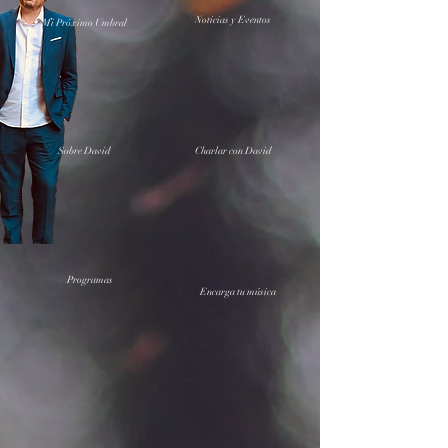
Noticias y Eventos
Mi Próximo Umbral
Sobre David
Charlar con David
Programas
Encarga tu música