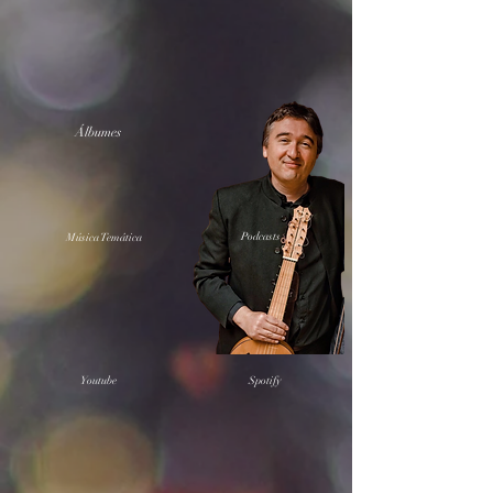
​Álbumes
Podcasts
Música Temática
Youtube
Spotify