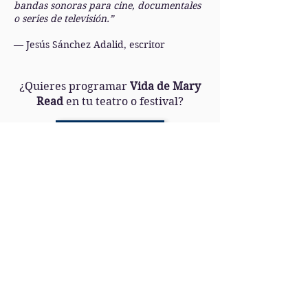
bandas sonoras para cine, documentales
o series de televisión.”
— Jesús Sánchez Adalid, escritor
¿Quieres programar
Vida de Mary
Read
en tu teatro o festival?
Solicitar Propuesta
Descargar Dossier
Únete a nuestra lista de correo
No te pierdas ninguna
actualización