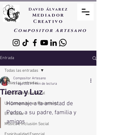
David Álvarez
Mediador
Creativo
Compositor Artesano
Entrada
Todas las entradas
Compositor Artesano
Todas las entradas
11 ago 2021
1 min de lectura
Tierra y Luz
Acciones Músico Rural
Homenaje a la amistad de 
Un Compositor en Movimiento
Pedro, a su padre, familia y 
En el Taller
amigos
Música e Inclusión Social
Espiritualidad Esencial