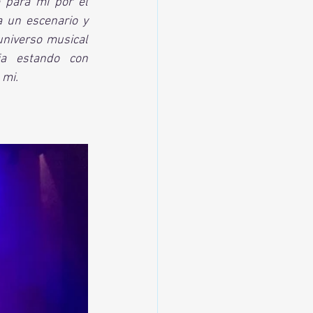
 para mi por el 
 un escenario y 
universo musical 
a estando con 
mi. 