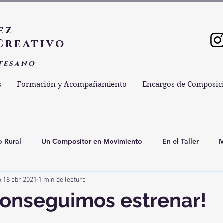
ez
Creativo
tesano
s
Formación y Acompañamiento
Encargos de Composic
o Rural
Un Compositor en Movimiento
En el Taller
M
o
18 abr 2021
1 min de lectura
pas Minimalistas Musicales
Música y Medio Ambiente
Mú
 conseguimos estrenar!