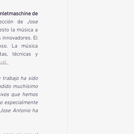
mletmaschine de 
ección de 
Jose 
sto la música a 
 innovadores. El 
nso. La música 
as, técnicas y 
al. 
 trabajo ha sido 
ndido muchísimo 
tivos que hemos 
o especialmente 
Jose Antonio ha 