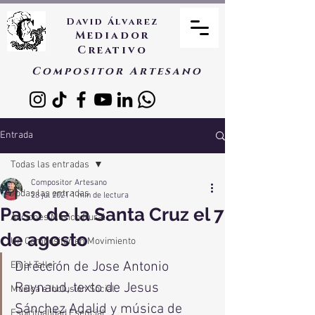
David Álvarez
Mediador
Creativo
Compositor Artesano
Entrada
Todas las entradas
Compositor Artesano
Todas las entradas
28 jul 2021
1 min de lectura
Paso de la Santa Cruz el 7
Acciones Músico Rural
de agosto
Un Compositor en Movimiento
Dirección de Jose Antonio 
En el Taller
Raynaud, texto de Jesus 
Música e Inclusión Social
Sánchez Adalid y música de 
Espiritualidad Esencial