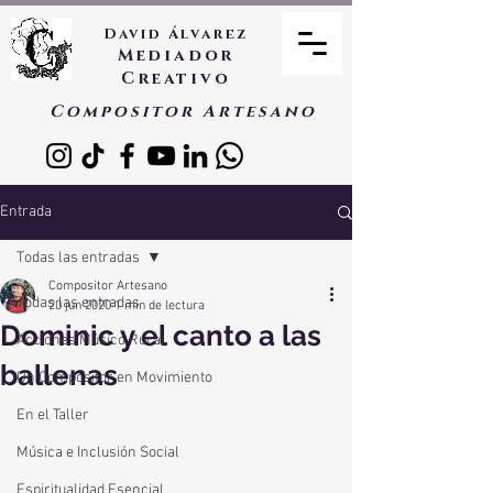
David Álvarez
Mediador
Creativo
Compositor Artesano
Entrada
Todas las entradas
Compositor Artesano
Todas las entradas
20 jun 2020
1 min de lectura
Dominic y el canto a las
Acciones Músico Rural
ballenas
Un Compositor en Movimiento
En el Taller
Música e Inclusión Social
Espiritualidad Esencial