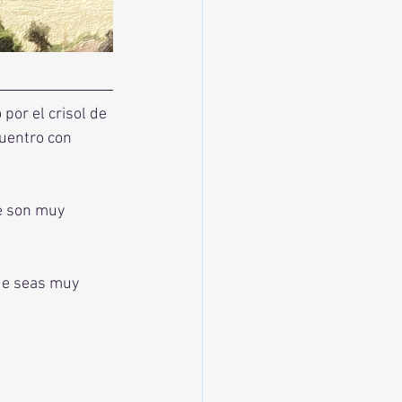
or el crisol de 
uentro con 
 
 son muy 
ue seas muy 