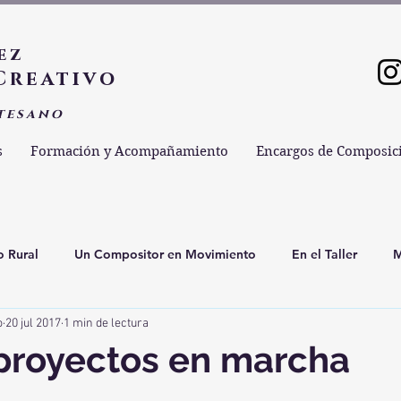
ez
Creativo
tesano
s
Formación y Acompañamiento
Encargos de Composic
o Rural
Un Compositor en Movimiento
En el Taller
M
o
20 jul 2017
1 min de lectura
pas Minimalistas Musicales
Música y Medio Ambiente
Mú
proyectos en marcha