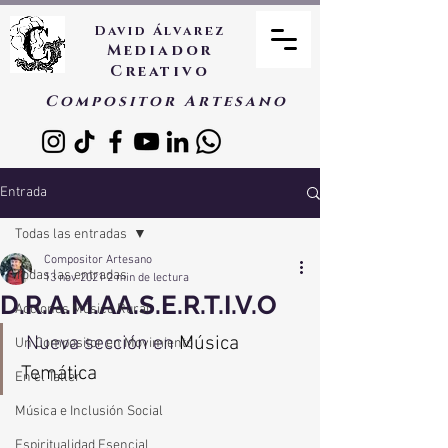
David Álvarez
Mediador
Creativo
Compositor Artesano
Entrada
Todas las entradas
Compositor Artesano
Todas las entradas
13 nov 2021
2 min de lectura
D.R.A.M.AA.S.E.R.T.I.V.O
Acciones Músico Rural
 Nueva sección en 
Música 
Un Compositor en Movimiento
Temática
En el Taller
Música e Inclusión Social
Espiritualidad Esencial