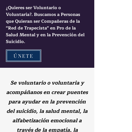
¿Quieres ser Voluntario o
Voluntaria?. Buscamos a Personas
que Quieran ser Compañeras de la
"Red de Trapecista" en Pro de la
Salud Mental y en la Prevención del
Suicidio.
ÚNETE
Se voluntario o voluntaria y
acompáñanos en crear puentes
para ayudar en la prevención
del suicidio, la salud mental, la
alfabetización emocional a
través
de la
empatía, la