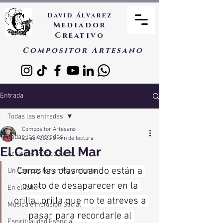
David Álvarez
Mediador
Creativo
Compositor Artesano
Entrada
Todas las entradas
Compositor Artesano
Todas las entradas
22 abr 2020
3 min de lectura
El Canto del Mar
Acciones Músico Rural
Como las olas cuando están a 
Un Compositor en Movimiento
punto de desaparecer en la 
En el Taller
orilla...orilla que no te atreves a 
Música e Inclusión Social
pasar para recordarle al 
Espiritualidad Esencial