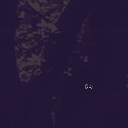
02
ecuado
a la
expresión
de
La enorme diversid
s por miedo, muchas
circunstancias, etc
iempre por
confusión
metiendo 
aber cómo hacerlo
provoca
confusión. 
su vez lleva al tabú,
bulto" poniendo en u
04
tructurada
ni existe un
 que genere el armazón
Pensar que es algo 
nte esto
tanto
como
puede pasar. El no n
ctado. Esto genera un
sentirte que es un 
ad" y poca accesibilidad a
silencio sobre esta r
ue hace querer evadir
situación
de
destruc