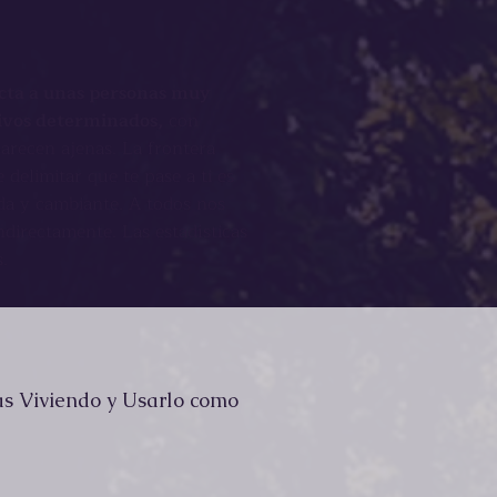
ecta a unas personas muy
tivos determinados,
con
p
arecen ajenas. La frontera
delimitar que te pase a ti es
a y cambiante. A todos nos
ndirectamente. Las estadísticas
.
as Viviendo y Usarlo como