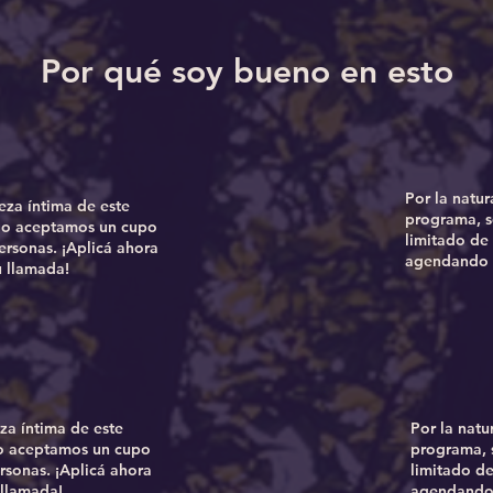
Por qué soy bueno en esto
Por la natur
leza íntima de este
programa, 
lo aceptamos un cupo
limitado de
ersonas. ¡Aplicá ahora
agendando 
 llamada!
eza íntima de este
Por la natu
o aceptamos un cupo
programa, 
rsonas. ¡Aplicá ahora
limitado de
llamada!
agendando 