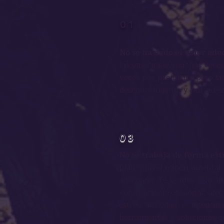
01
No se ha dado el valor ad
las emociones muchas vece
veces por prejuicios pero s
desconocimiento y por no s
03
No se trabaja de forma es
plan a nivel gubernamental
adecuado. Te sientes solo a
voluntario, profesional, afe
estrés, ansiedad, e "intensid
herramientas y
soluciones q