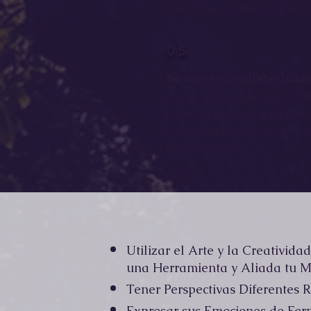
todo estas realidades relaci
05
No existe una alfabetizac
incorporada en nuestro siste
tiene normalizado hablar de
Cada edad precisa de sus he
metodologías
.
Utilizar el Arte y la Creativi
una Herramienta y Aliada tu 
Tener Perspectivas Diferentes
Expresar sus Emociones de For