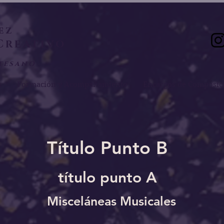
ez
Creativo
tesano
s
Formación y Acompañamiento
Encargos de Composic
Título Punto B
título punto A
Misceláneas Musicales