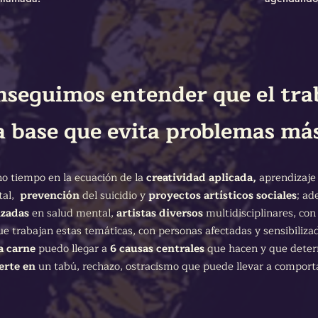
nseguimos entender que el trab
a base que evita problemas más
o tiempo en la ecuación de la
creatividad aplicada,
aprendizaje
tal,
prevención
del suicidio y
proyectos artísticos sociales
; ad
izadas
en salud mental,
artistas diversos
multidisciplinares, co
ue trabajan estas temáticas, con personas afectadas y sensibiliz
ia carne
puedo llegar a
6 causas centrales
que hacen y que dete
erte en
un tabú, rechazo, ostracismo que puede llevar a comporta