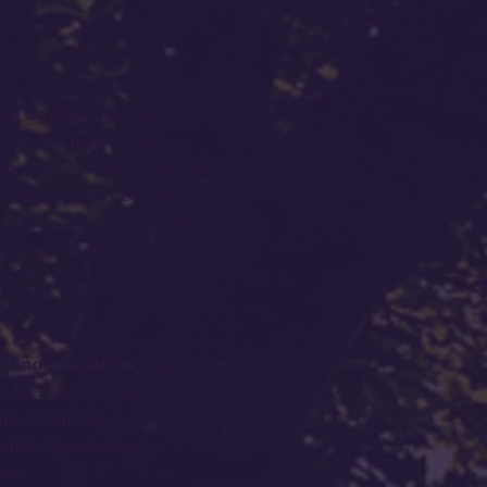
ad de casos
, perfiles,
 provoca una enorme
en el mismo saco todo.
Esto
Y por lo tanto rechazo.
Y esto a
 al ostracismo y "escurrir el
n lugar inaccesible.
ajeno a nosotros
y que no nos
ormalizar todo esto te hace
tema incómodo y desubicado. Ese
ealidad puede llevar a
ción
.