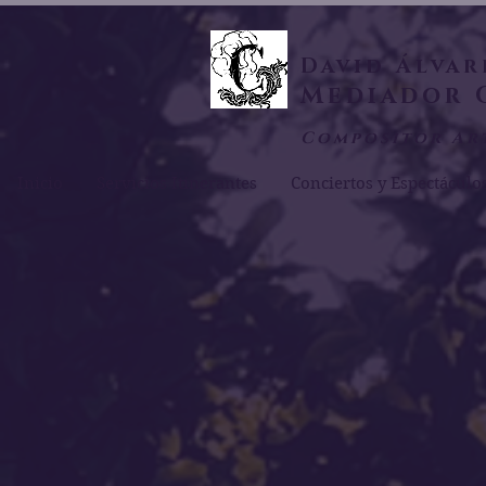
David Álvar
Mediador 
Compositor Ar
Inicio
Servicios Itinerantes
Conciertos y Espectáculo