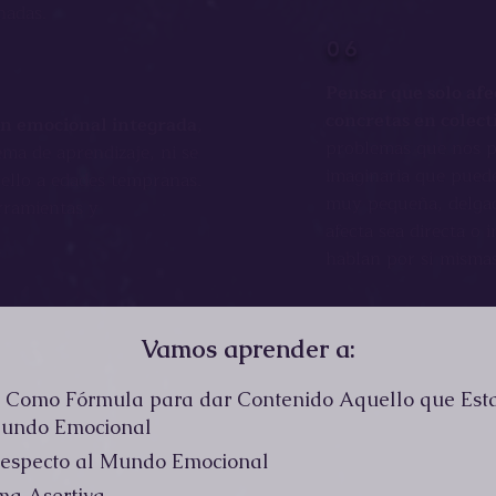
onadas.
06
Pensar que solo af
concretas en colec
ión emocional integrada
,
problemas que nos 
ma de aprendizaje, ni se
imaginaria que puede 
 ello a edades tempranas.
muy pequeña, delgad
rramientas y
afecta sea
directa
o i
hablan por sí mismas
Vamos aprender a:
dad Como Fórmula para dar Contenido Aquello que Est
Mundo Emocional
 Respecto al Mundo Emocional
ma Asertiva