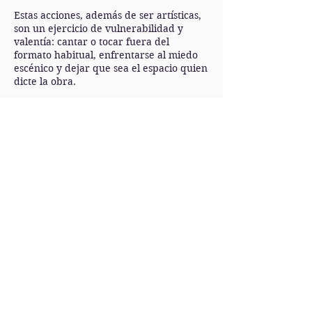
Estas acciones, además de ser artísticas,
son un ejercicio de vulnerabilidad y
valentía: cantar o tocar fuera del
formato habitual, enfrentarse al miedo
escénico y dejar que sea el espacio quien
dicte la obra.
La magia está en lo inesperado: a veces
el público es una persona, otras veces
treinta. Lo importante es que el instante
queda grabado en la memoria del lugar
y en el corazón de quienes lo vivieron.
"Deja que te lo cuente
en persona"