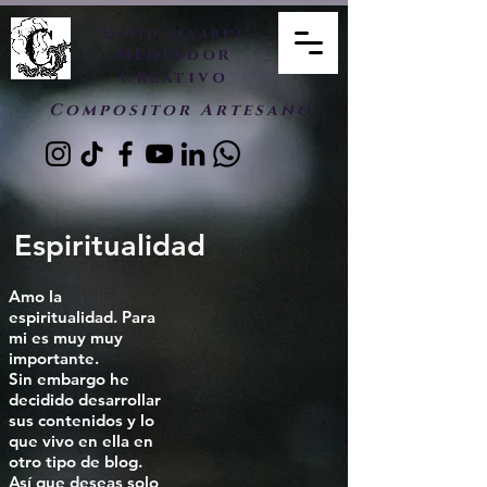
David Álvarez
Mediador
Creativo
Compositor Artesano
Espiritualidad
Amo la
espiritualidad. Para
mi es muy muy
importante.
Sin embargo he
decidido desarrollar
sus contenidos y lo
que vivo en ella en
otro tipo de blog.
Así que deseas solo