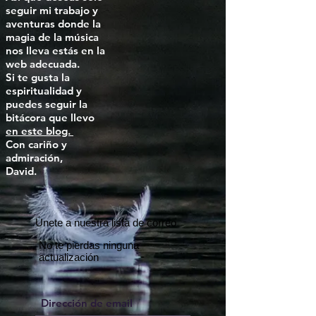
seguir mi trabajo y
aventuras donde la
magia de la música
nos lleva estás en la
web adecuada.
Si te gusta la
espiritualidad y
puedes seguir la
bitácora que llevo
en este blog.
Con cariño y
admiración,
David.
Únete a nuestra lista de correo
No te pierdas ninguna
actualización