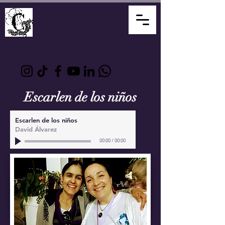
David Álvarez
Mediador
Creativo
Compositor Artesano
Escarlen de los niños
Escarlen de los niños
David Álvarez
00:00
/
00:00