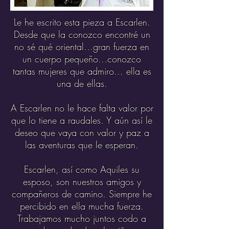
Le he escrito esta pieza a Escarlen.
Desde que la conozco encontré un
no sé qué oriental...gran fuerza en
un cuerpo pequeño...conozco
tantas mujeres que admiro... ella es
una de ellas.
A Escarlen no le hace falta valor por
que lo tiene a raudales. Y aún así le
deseo que vaya con valor y paz a
las aventuras que le esperan.
Escarlen, así como Aquiles su
esposo, son nuestros amigos y
compañeros de camino. Siempre he
percibido en ella mucha fuerza.
Trabajamos mucho juntos codo a