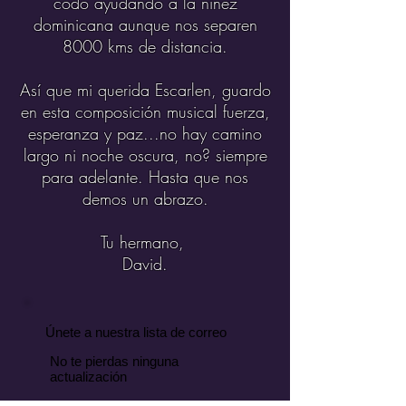
codo ayudando a la niñez
dominicana aunque nos separen
8000 kms de distancia.
Así que mi querida Escarlen, guardo
en esta composición musical fuerza,
esperanza y paz...no hay camino
largo ni noche oscura, no? siempre
para adelante. Hasta que nos
demos un abrazo.
Tu hermano,
David.
Únete a nuestra lista de correo
No te pierdas ninguna
actualización