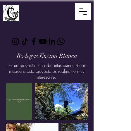
David Álvarez
Mediador
Creativo
Compositor Artesano
Bodegas Encina Blanca
Es un proyecto lleno de entusiasmo. Poner
música a este proyecto es realmente muy
interesante.
Capturando sonidos ambientales
2017