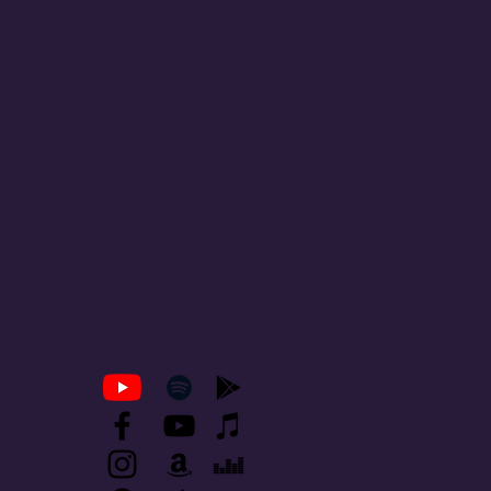
en la música 


 del mundo 
 buen guión y 
 la 