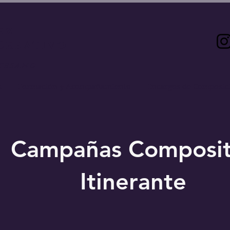
ez
Creativo
tesano
s
Formación y Acompañamiento
Encargos de Composic
Campañas Composit
Itinerante