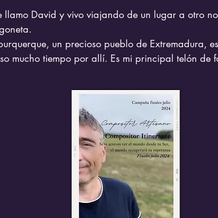
 llamo David y vivo viajando de un lugar a otro no
rgoneta.

burquerque, un precioso pueblo de Extremadura, es
so mucho tiempo por allí. Es mi principal telón de 
eatividad...y Galicia.

 encanta ir por los pueblos, ciudades y caminos ll
oyectos musicales, creando en esos lugares, tocand
n otros músicos...otros artistas en general.

ngo una empresa de música de composición y creac
oyectos musicales y mi familia de artistas superan l
rsonas...(soy afortunado)

mbién soy entrenador de músicos en particular y arti
neral para que aprendan a ser ellos mismos y expre