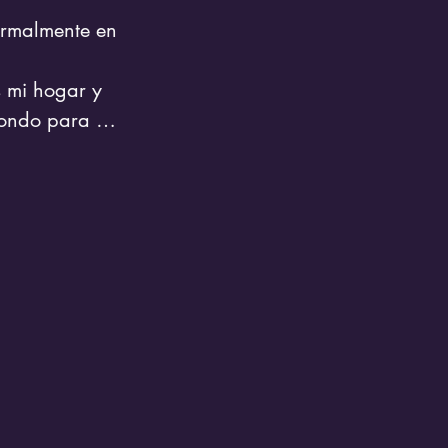
rmalmente en 
 mi hogar y 
fondo para mi 
evando mis 
o y creando 
ión de 
as 100 
stas en 
sar a su Ser 