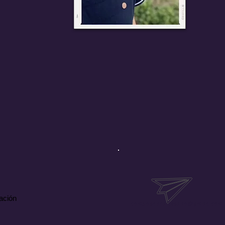
 forma natural. Les acompaño hasta que son felices 
la creatividad. A todos los niveles. Siempre funciona,
 Alburquerque lo hago presencial, pero en el resto
rmalmente lo hago online,

veces pongo música a cortos, pelis y teatro...con un
ección.

o mi guión favorito eres tú, tu historia, el patrimonio,
turaleza y todo lo que hay en la vida.
ación
compositorartesano@gmail.com