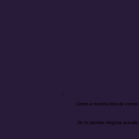
de
y 
En
no
A 
dir
Per
na
Únete a nuestra lista de correo
No te pierdas ninguna actualiz