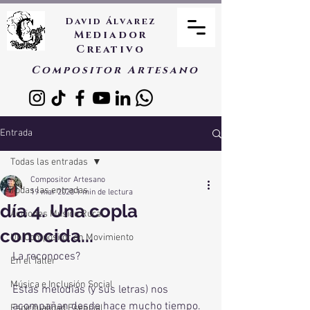
David Álvarez
Mediador
Creativo
Compositor Artesano
Entrada
Todas las entradas
Compositor Artesano
Todas las entradas
19 mar 2020
1 min de lectura
día 4. Una copla
Acciones Músico Rural
conocida...
Un Compositor en Movimiento
La reconoces?
En el Taller
Música e Inclusión Social
Estas melodías (y sus letras) nos 
acompañan desde hace mucho tiempo. 
Espiritualidad Esencial