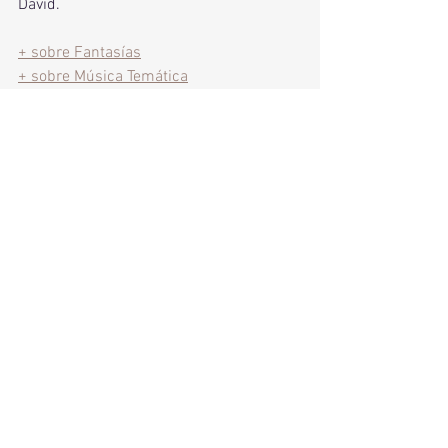
David.
+ sobre Fantasías
+ sobre Música Temática
Un Compositor en Movimiento
Ver todo
Entradas recientes