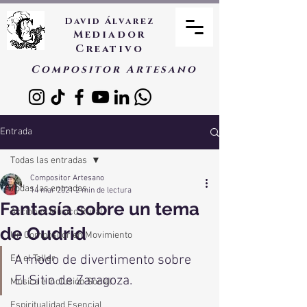
David Álvarez
Mediador
Creativo
Compositor Artesano
Entrada
Todas las entradas
Compositor Artesano
Todas las entradas
14 mar 2021
2 min de lectura
Fantasía sobre un tema
Acciones Músico Rural
de Oudrid
Un Compositor en Movimiento
A modo de divertimento sobre 
En el Taller
El Sitio de Zaragoza.
Música e Inclusión Social
Espiritualidad Esencial