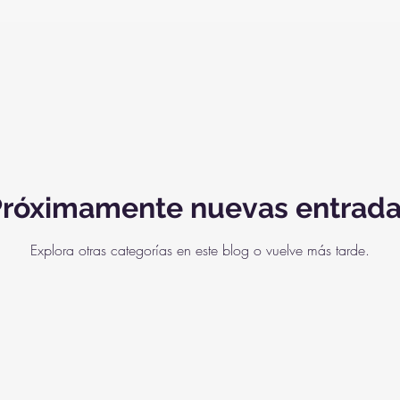
nte
Música Refugio
róximamente nuevas entrad
Explora otras categorías en este blog o vuelve más tarde.