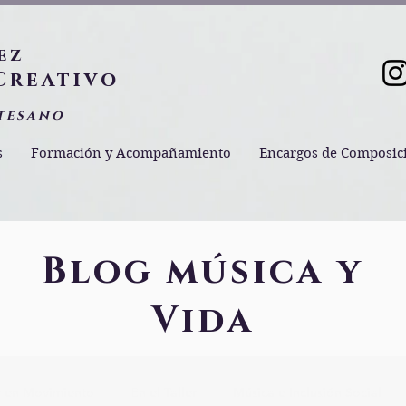
ez
Creativo
tesano
s
Formación y Acompañamiento
Encargos de Composic
Blog música y
Vida
 en Movimiento
En el Taller
Música e Inclusión Social