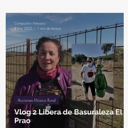
Estampas Minimalistas Musicales
Música y Medio Ambie
Compositor Artesano
8 mar 2022
1 min de lectura
Acciones Músico Rural
Vlog 2 Libera de Basuraleza El
Prao