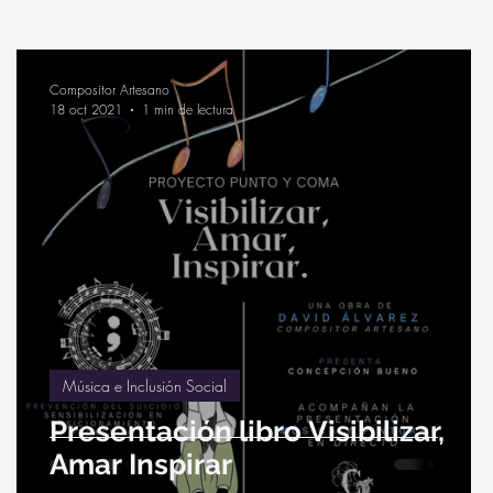
Compositor Artesano
18 oct 2021
1 min de lectura
Música e Inclusión Social
Presentación libro Visibilizar,
Amar Inspirar